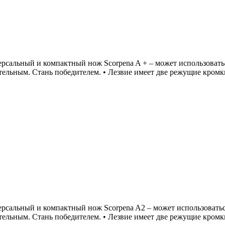
альный и компактный нож Scorpena A + – может использоваться 
тельным. Стань победителем. • Лезвие имеет две режущие кром
альный и компактный нож Scorpena A2 – может использоваться в
тельным. Стань победителем. • Лезвие имеет две режущие кром